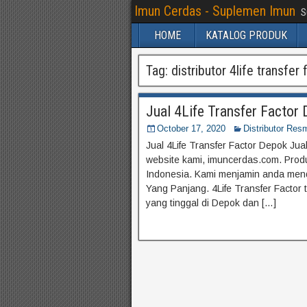
Imun Cerdas - Suplemen Imun
S
HOME
KATALOG PRODUK
Tag:
distributor 4life transfer
Jual 4Life Transfer Facto
October 17, 2020
Distributor Resm
Jual 4Life Transfer Factor Depok Jua
website kami, imuncerdas.com. Produk
Indonesia. Kami menjamin anda men
Yang Panjang. 4Life Transfer Factor 
yang tinggal di Depok dan […]