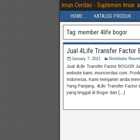
Imun Cerdas - Suplemen Imun
S
HOME
KATALOG PRODUK
Tag:
member 4life bogor
Jual 4Life Transfer Facto
January 7, 2021
Distributor Resmi
Jual 4Life Transfer Factor BOGOR Jua
website kami, imuncerdas.com. Produk
Indonesia. Kami menjamin anda men
Yang Panjang. 4Life Transfer Factor 
yang tinggal di Bogor dan […]