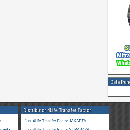
Data Pen
Distributor 4Life Transfer Factor
a
Jual 4Life Transfer Factor JAKARTA
ormula
Jual 4Life Transfer Factor SURABAYA