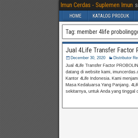
Imun Cerdas - Suplemen Imun
S
HOME
KATALOG PRODUK
Tag:
member 4life probolingg
Jual 4Life Transfer Fact
December 30, 2020
Distributor R
Jual 4Life Transfer Factor PROBOLIN
datang di website kami, imuncerdas.c
Kantor 4Life Indonesia. Kami menja
Masa Kedaluarsa Yang Panjang. 4Life
sekitarnya, untuk Anda yang tinggal 