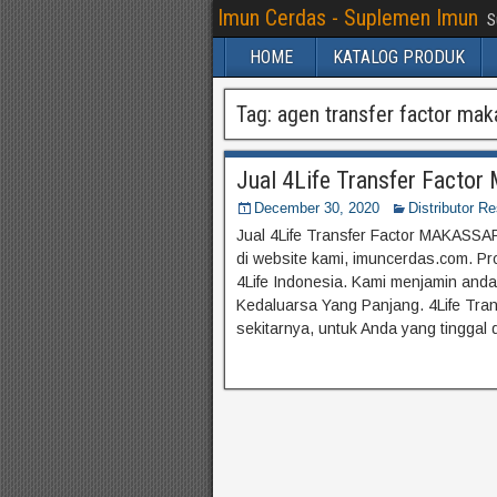
Imun Cerdas - Suplemen Imun
S
HOME
KATALOG PRODUK
Tag:
agen transfer factor mak
Jual 4Life Transfer Fact
December 30, 2020
Distributor R
Jual 4Life Transfer Factor MAKASSAR
di website kami, imuncerdas.com. Pro
4Life Indonesia. Kami menjamin an
Kedaluarsa Yang Panjang. 4Life Tran
sekitarnya, untuk Anda yang tinggal