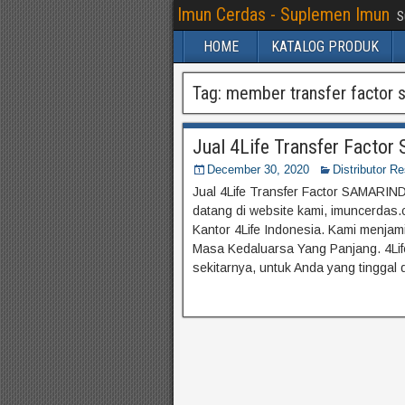
Imun Cerdas - Suplemen Imun
S
HOME
KATALOG PRODUK
Tag:
member transfer factor 
Jual 4Life Transfer Fact
December 30, 2020
Distributor R
Jual 4Life Transfer Factor SAMARIND
datang di website kami, imuncerdas.c
Kantor 4Life Indonesia. Kami menja
Masa Kedaluarsa Yang Panjang. 4Life
sekitarnya, untuk Anda yang tinggal