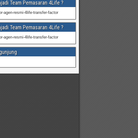
njadi Team Pemasaran 4Life ?
njadi Team Pemasaran 4Life ?
gunjung