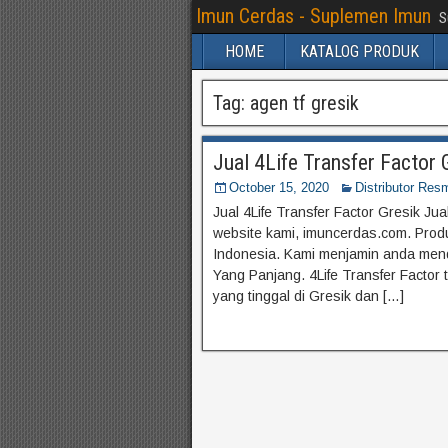
Imun Cerdas - Suplemen Imun
S
HOME
KATALOG PRODUK
Tag:
agen tf gresik
Jual 4Life Transfer Factor
October 15, 2020
Distributor Resm
Jual 4Life Transfer Factor Gresik Jua
website kami, imuncerdas.com. Produk
Indonesia. Kami menjamin anda men
Yang Panjang. 4Life Transfer Factor 
yang tinggal di Gresik dan […]