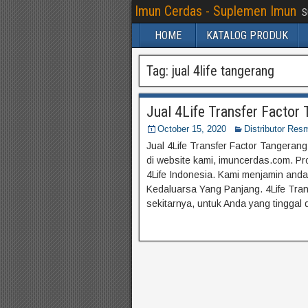
Imun Cerdas - Suplemen Imun
S
HOME
KATALOG PRODUK
Tag:
jual 4life tangerang
Jual 4Life Transfer Fact
October 15, 2020
Distributor Resm
Jual 4Life Transfer Factor Tangerang
di website kami, imuncerdas.com. Pro
4Life Indonesia. Kami menjamin an
Kedaluarsa Yang Panjang. 4Life Trans
sekitarnya, untuk Anda yang tinggal