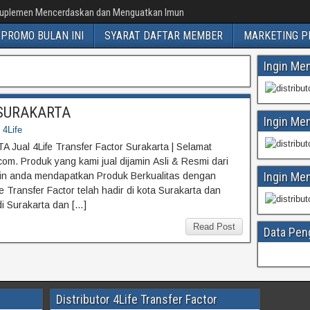
uplemen Mencerdaskan dan Menguatkan Imun
PROMO BULAN INI
SYARAT DAFTAR MEMBER
MARKETING P
Ingin Me
r SURAKARTA
Ingin Me
 4Life
 Jual 4Life Transfer Factor Surakarta | Selamat
om. Produk yang kami jual dijamin Asli & Resmi dari
Ingin Me
min anda mendapatkan Produk Berkualitas dengan
Transfer Factor telah hadir di kota Surakarta dan
di Surakarta dan […]
Read Post
Data Pen
Distributor 4Life Transfer Factor