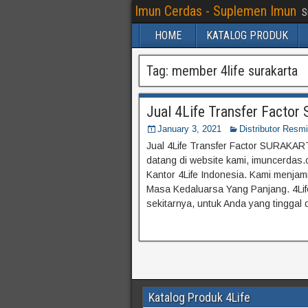
Imun Cerdas - Suplemen Imun
S
HOME
KATALOG PRODUK
Tag:
member 4life surakarta
Jual 4Life Transfer Facto
January 3, 2021
Distributor Resmi
Jual 4Life Transfer Factor SURAKARTA
datang di website kami, imuncerdas.c
Kantor 4Life Indonesia. Kami menja
Masa Kedaluarsa Yang Panjang. 4Life 
sekitarnya, untuk Anda yang tinggal 
Katalog Produk 4Life