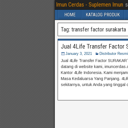
Imun Cerdas - Suplemen Imun
S
HOME
KATALOG PRODUK
Tag:
transfer factor surakarta
Jual 4Life Transfer Facto
January 3, 2021
Distributor Resmi
Jual 4Life Transfer Factor SURAKARTA
datang di website kami, imuncerdas.c
Kantor 4Life Indonesia. Kami menja
Masa Kedaluarsa Yang Panjang. 4Life 
sekitarnya, untuk Anda yang tinggal 